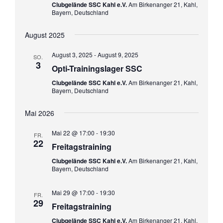
s
Clubgelände SSC Kahl e.V.
Am Birkenanger 21, Kahl,
g
Bayern, Deutschland
i
a
c
August 2025
t
h
t
i
August 3, 2025
-
August 9, 2025
SO.
e
3
o
Opti-Trainingslager SSC
n
n
Clubgelände SSC Kahl e.V.
Am Birkenanger 21, Kahl,
-
Bayern, Deutschland
N
a
Mai 2026
v
Mai 22 @ 17:00
-
19:30
FR.
i
22
Freitagstraining
g
Clubgelände SSC Kahl e.V.
Am Birkenanger 21, Kahl,
a
Bayern, Deutschland
t
i
Mai 29 @ 17:00
-
19:30
FR.
o
29
Freitagstraining
n
Clubgelände SSC Kahl e.V.
Am Birkenanger 21, Kahl,