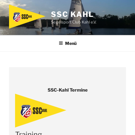
Zum
Inhalt
SSC KAHL
springen
Segelsport Club Kahl e.V.
Menü
SSC-Kahl Termine
Training