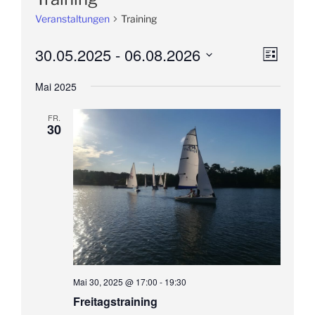
Veranstaltungen
Training
30.05.2025
 - 
06.08.2026
A
V
L
e
n
i
D
s
Mai 2025
r
a
s
t
a
t
i
e
FR.
n
u
30
c
s
m
h
t
w
t
a
ä
e
h
l
l
n
t
e
u
-
n
n
N
.
g
a
A
Mai 30, 2025 @ 17:00
-
19:30
v
n
Freitagstraining
i