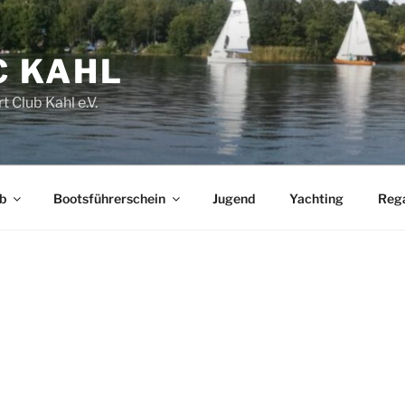
C KAHL
t Club Kahl e.V.
b
Bootsführerschein
Jugend
Yachting
Reg