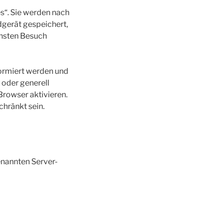
s“. Sie werden nach
dgerät gespeichert,
chsten Besuch
formiert werden und
 oder generell
rowser aktivieren.
chränkt sein.
enannten Server-