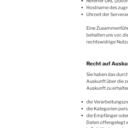
Referrer URL (zuvo
Hostname des zugre
Uhrzeit der Servera
Eine Zusammenführu
behalten uns vor, d
rechtswidrige Nutz
Recht auf Ausku
Sie haben das durc
Auskunft über die 
Auskunft zu erhalte
die Verarbeitungs
die Kategorien per
die Empfänger ode
Daten offengelegt 