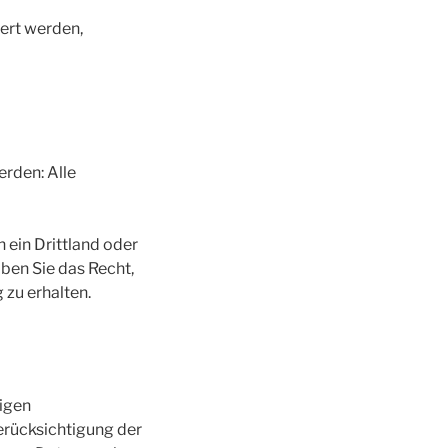
hert werden,
rden: Alle
 ein Drittland oder
aben Sie das Recht,
zu erhalten.
tigen
erücksichtigung der