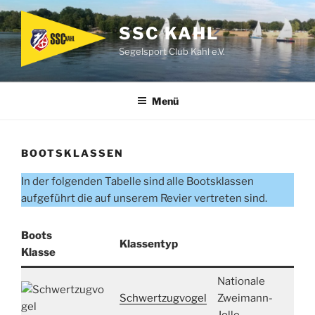
Zum
Inhalt
SSC KAHL
springen
Segelsport Club Kahl e.V.
Menü
BOOTSKLASSEN
In der folgenden Tabelle sind alle Bootsklassen
aufgeführt die auf unserem Revier vertreten sind.
Boots
Klassentyp
L
Klasse
Nationale
5,
Schwertzugvogel
Zweimann-
m