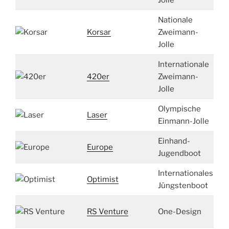
Jolle
Nationale
5,
Korsar
Zweimann-
m
Jolle
Internationale
4,
420er
Zweimann-
m
Jolle
Olympische
4,
Laser
Einmann-Jolle
m
Einhand-
3,
Europe
Jugendboot
m
Internationales
2,
Optimist
Jüngstenboot
m
4,
RS Venture
One-Design
m