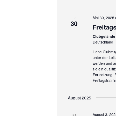
.
Mai 30, 2025
FR.
30
Freitag
Clubgelände 
Deutschland
Liebe Clubmitg
unter der Lei
werden und am
sie ein qualif
Fortsetzung. B
Freitagstraini
August 2025
August 3, 202
SO.