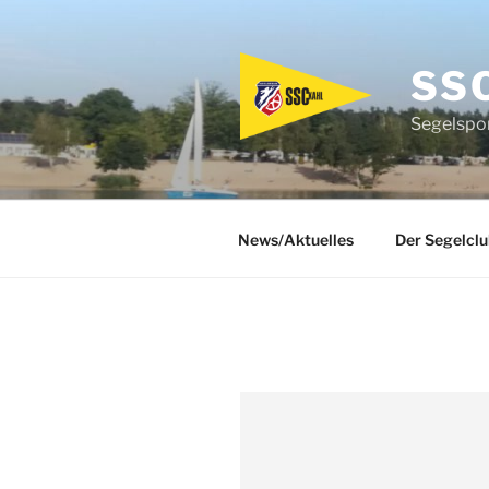
Zum
Inhalt
springen
SS
Segelspor
News/Aktuelles
Der Segelclu