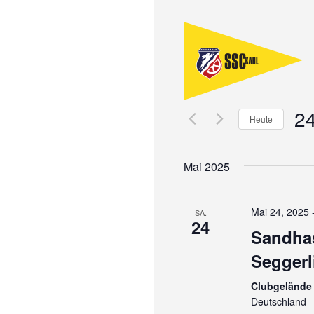
2
Heute
D
a
Mai 2025
t
u
m
Mai 24, 2025
SA.
24
w
Sandhas
ä
Seggerl
h
l
Clubgelände 
e
Deutschland
n