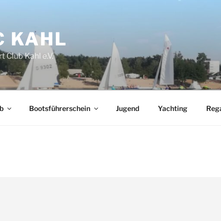
C KAHL
t Club Kahl e.V.
b
Bootsführerschein
Jugend
Yachting
Reg