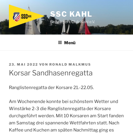
Zum
Inhalt
SSC KAHL
springen
Segelsport Club Kahl e.V.
Menü
VERÖFFENTLICHT
23. MAI 2022
VON
RONALD MALKMUS
AM
Korsar Sandhasenregatta
Ranglistenregatta der Korsare 21.-22.05.
Am Wochenende konnte bei schönstem Wetter und
Winstärke 2-3 die Ranglistenregatta der Korsare
durchgeführt werden. Mit 10 Korsaren am Start fanden
am Samstag drei spannende Wettfahrten statt. Nach
Kaffee und Kuchen am späten Nachmittag ging es