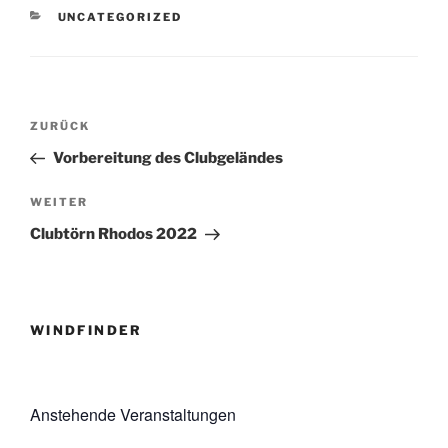
KATEGORIEN
UNCATEGORIZED
Beitragsnavigation
Vorheriger
ZURÜCK
Beitrag
Vorbereitung des Clubgeländes
Nächster
WEITER
Beitrag
Clubtörn Rhodos 2022
WINDFINDER
Anstehende Veranstaltungen